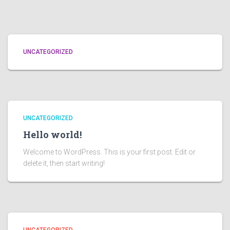
UNCATEGORIZED
UNCATEGORIZED
Hello world!
Welcome to WordPress. This is your first post. Edit or
delete it, then start writing!