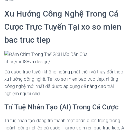
Xu Hướng Công Nghệ Trong Cá
Cược Trực Tuyến Tại xo so mien
bac truc tiep
Cá cược trực tuyến không ngừng phát triển và thay đổi theo
xu hướng công nghệ. Tại xo so mien bac truc tiep, những
công nghệ mới nhất đã được áp dụng để nâng cao trải
nghiệm người chơi.
Trí Tuệ Nhân Tạo (AI) Trong Cá Cược
Trí tuệ nhân tạo đang trở thành một phần quan trọng trong
ngành công nghiệp cá cược. Tại xo so mien bac truc tiep, AI