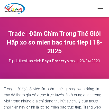
T
O
G
G
L
Trade | Đắm Chìm Trong Thế Giới
E
N
Hấp xo so mien bac truc tiep | 18-
A
2025
V
I
G
Dipublikasikan oleh
Bayu Prasetyo
pada
23/04/2020
A
S
I
Trong thời đại số, việc tìm kiếm những trang web đáng tin
cậy để tham gia cá cược trực tuyến là vô cùng quan trọng.
Một trong những địa chỉ đang thu hút sự chú ý của người
chơi hiện nay chính là xo so mien bac truc tiep. Trang web