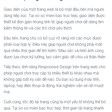
Giao diện của một trang web là bộ mặt đầu tiên mà người
dùng tiếp xúc. Tại xo so mien bac truc tiep, giao diện được
thiết kế đơn giản nhưng tinh tế, giúp người chơi dễ dàng tìm
kiếm thông tin và các trò chơi yêu thích.
Đầu tiên, trang chủ có bố cục rõ ràng với các mục được
phân loại hợp lý. Điều này giúp người chơi không phải mất
quá nhiều thời gian để tìm kiếm. Màu sắc và hình ảnh cũng
được lựa chọn kỹ lưỡng, tạo cảm giác dễ chịu và thân thiện.
Tiếp theo, tính năng Responsive Design trên trang web cho
phép người chơi truy cập từ nhiều thiết bị khác nhau mà
không gặp bất kỳ vấn đề nào. Dù bạn sử dụng máy tính,
laptop, hay điện thoại di động, trải nghiệm vẫn sẽ rất mượt
mà.
Cuối cùng, tốc độ tải trang cũng là một yếu tố không thể bỏ
qua. Tại xo so mien bac truc tiep, thời gian tải trang nhanh