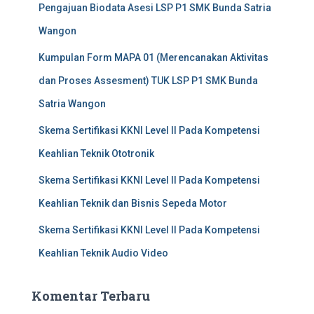
Pengajuan Biodata Asesi LSP P1 SMK Bunda Satria
u
k
Wangon
:
Kumpulan Form MAPA 01 (Merencanakan Aktivitas
dan Proses Assesment) TUK LSP P1 SMK Bunda
Satria Wangon
Skema Sertifikasi KKNI Level II Pada Kompetensi
Keahlian Teknik Ototronik
Skema Sertifikasi KKNI Level II Pada Kompetensi
Keahlian Teknik dan Bisnis Sepeda Motor
Skema Sertifikasi KKNI Level II Pada Kompetensi
Keahlian Teknik Audio Video
Komentar Terbaru