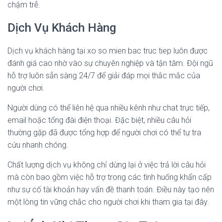
chậm trễ.
Dịch Vụ Khách Hàng
Dịch vụ khách hàng tại xo so mien bac truc tiep luôn được
đánh giá cao nhờ vào sự chuyên nghiệp và tận tâm. Đội ngũ
hỗ trợ luôn sẵn sàng 24/7 để giải đáp mọi thắc mắc của
người chơi.
Người dùng có thể liên hệ qua nhiều kênh như chat trực tiếp,
email hoặc tổng đài điện thoại. Đặc biệt, nhiều câu hỏi
thường gặp đã được tổng hợp để người chơi có thể tự tra
cứu nhanh chóng.
Chất lượng dịch vụ không chỉ dừng lại ở việc trả lời câu hỏi
mà còn bao gồm việc hỗ trợ trong các tình huống khẩn cấp
như sự cố tài khoản hay vấn đề thanh toán. Điều này tạo nên
một lòng tin vững chắc cho người chơi khi tham gia tại đây.