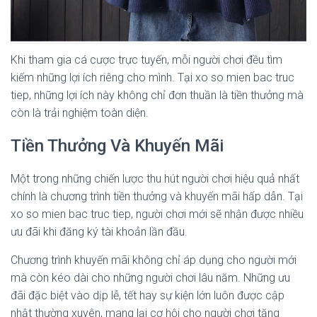
Khi tham gia cá cược trực tuyến, mỗi người chơi đều tìm
kiếm những lợi ích riêng cho mình. Tại xo so mien bac truc
tiep, những lợi ích này không chỉ đơn thuần là tiền thưởng mà
còn là trải nghiệm toàn diện.
Tiền Thưởng Và Khuyến Mãi
Một trong những chiến lược thu hút người chơi hiệu quả nhất
chính là chương trình tiền thưởng và khuyến mãi hấp dẫn. Tại
xo so mien bac truc tiep, người chơi mới sẽ nhận được nhiều
ưu đãi khi đăng ký tài khoản lần đầu.
Chương trình khuyến mãi không chỉ áp dụng cho người mới
mà còn kéo dài cho những người chơi lâu năm. Những ưu
đãi đặc biệt vào dịp lễ, tết hay sự kiện lớn luôn được cập
nhật thường xuyên, mang lại cơ hội cho người chơi tăng