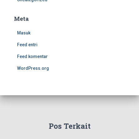
Meta
Masuk
Feed entri
Feed komentar
WordPress.org
Pos Terkait