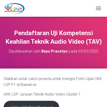
T
O
G
G
L
Pendaftaran Uji Kompetensi
E
N
Keahlian Teknik Audio Video (TAV)
A
V
Dipublikasikan oleh
Bayu Prasetyo
pada
03/02/2023
I
G
A
S
I
Silahkan untuk calon peserta untuk mengisi Form Ujian UKK
LSP P1 di Bawah ini
UKK LSP Jurusan Teknik Audio Video Cluster 1