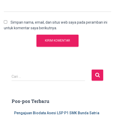
Simpan nama, email, dan situs web saya pada peramban ini
untuk komentar saya berikutnya.
C
Cari …
a
r
i
u
Pos-pos Terbaru
n
t
Pengajuan Biodata Asesi LSP P1 SMK Bunda Satria
u